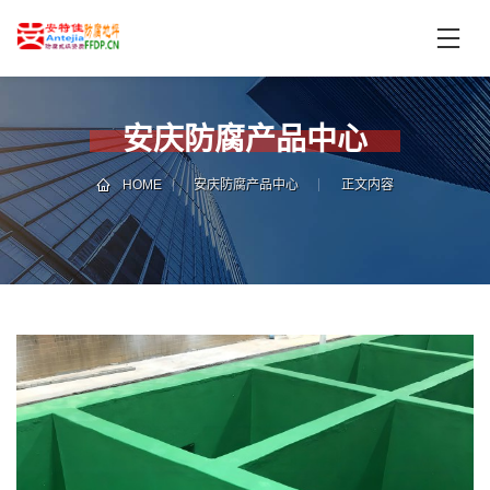
首
页
产
品
安庆防腐产品中心
中
技
心
术
HOME
安庆防腐产品中心
正文内容
支
服
持
务
案
新
例
闻
资
服
讯
务
区
域
联
电
系
话