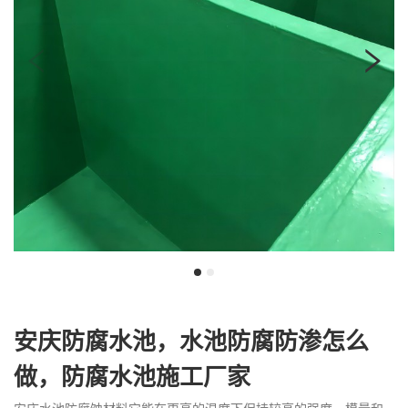
我
咨
们
询
安庆防腐水池，水池防腐防渗怎么
做，防腐水池施工厂家