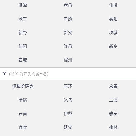
湘潭
孝昌
仙桃
咸宁
孝感
襄阳
新野
新安
项城
信阳
许昌
新乡
宣城
宿州
Y
(以 Y 为开头的城市名)
伊犁哈萨克
玉环
永康
余姚
义乌
玉溪
云南
伊犁
雅安
宜宾
延安
榆林