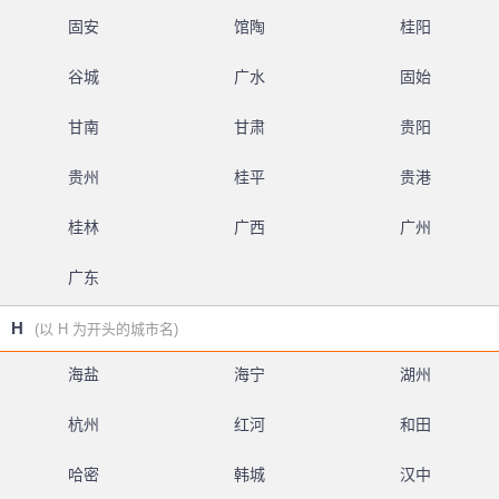
固安
馆陶
桂阳
谷城
广水
固始
甘南
甘肃
贵阳
贵州
桂平
贵港
桂林
广西
广州
广东
H
(以 H 为开头的城市名)
海盐
海宁
湖州
杭州
红河
和田
哈密
韩城
汉中