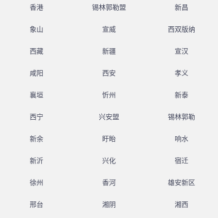
香港
锡林郭勒盟
新昌
象山
宣威
西双版纳
西藏
新疆
宣汉
咸阳
西安
孝义
襄垣
忻州
新泰
西宁
兴安盟
锡林郭勒
新余
盱眙
响水
新沂
兴化
宿迁
徐州
香河
雄安新区
邢台
湘阴
湘西