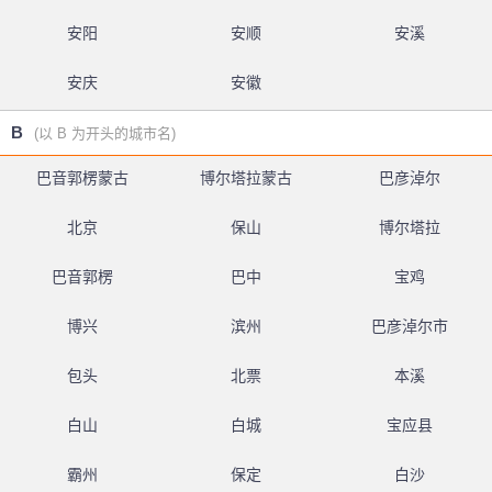
安阳
安顺
安溪
安庆
安徽
B
(以 B 为开头的城市名)
巴音郭楞蒙古
博尔塔拉蒙古
巴彦淖尔
北京
保山
博尔塔拉
巴音郭楞
巴中
宝鸡
博兴
滨州
巴彦淖尔市
包头
北票
本溪
白山
白城
宝应县
霸州
保定
白沙