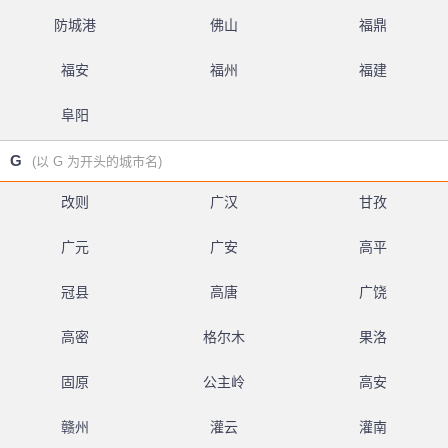
防城港
佛山
福鼎
福安
福州
福建
阜阳
G
(以 G 为开头的城市名)
改则
广汉
甘孜
广元
广安
高平
冠县
高唐
广饶
高密
格尔木
果洛
固原
公主岭
高安
赣州
灌云
灌南