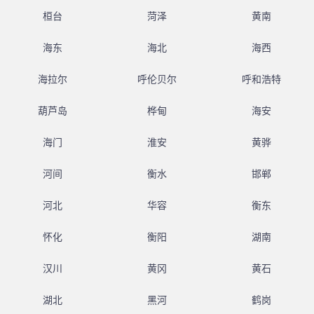
桓台
菏泽
黄南
海东
海北
海西
海拉尔
呼伦贝尔
呼和浩特
葫芦岛
桦甸
海安
海门
淮安
黄骅
河间
衡水
邯郸
河北
华容
衡东
怀化
衡阳
湖南
汉川
黄冈
黄石
湖北
黑河
鹤岗