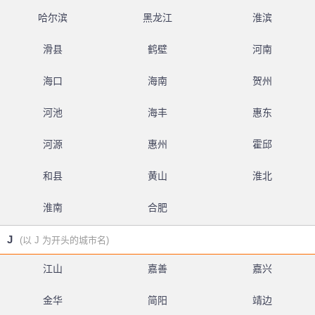
哈尔滨
黑龙江
淮滨
滑县
鹤壁
河南
海口
海南
贺州
河池
海丰
惠东
河源
惠州
霍邱
和县
黄山
淮北
淮南
合肥
J
(以 J 为开头的城市名)
江山
嘉善
嘉兴
金华
简阳
靖边