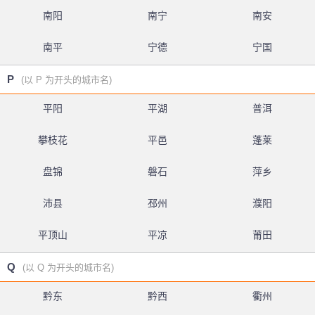
南阳
南宁
南安
南平
宁德
宁国
P
(以 P 为开头的城市名)
平阳
平湖
普洱
攀枝花
平邑
蓬莱
盘锦
磐石
萍乡
沛县
邳州
濮阳
平顶山
平凉
莆田
Q
(以 Q 为开头的城市名)
黔东
黔西
衢州