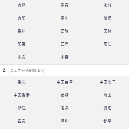
宜昌
伊春
永城
宜阳
伊川
偃师
禹州
鄢陵
玉林
阳春
云浮
阳江
永安
永春
Z
(以 Z 为开头的城市名)
重庆
中国台湾
中国澳门
中国香港
诸暨
舟山
浙江
昭通
资阳
自贡
泽州
邹平