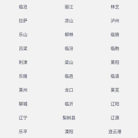
临沧
丽江
林芝
拉萨
凉山
泸州
乐山
柳林
临猗
吕梁
临汾
临朐
利津
梁山
莱阳
乐陵
临邑
临清
莱州
龙口
莱芜
聊城
临沂
辽阳
辽宁
梨树县
辽源
乐平
溧阳
连云港