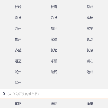
长岭
长春
常州
磁县
沧县
承德
沧州
慈利
常宁
郴州
常德
长沙
赤壁
长垣
长葛
澄迈
岑溪
崇左
潮州
巢湖
池州
滁州
D
(以 D 为开头的城市名)
东阳
德清
迪庆