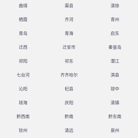
曲靖
渠县
清徐
栖霞
齐河
青州
青岛
青海
启东
迁西
迁安市
秦皇岛
祁阳
祁东
潜江
七台河
齐齐哈尔
淇县
沁阳
杞县
琼中
琼海
庆阳
清镇
黔西南
黔南
黔东南
钦州
清远
泉州