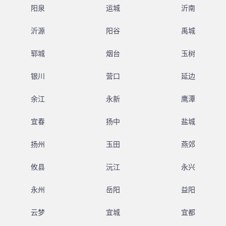
阳泉
运城
沂南
沂源
阳谷
禹城
郓城
烟台
玉树
银川
营口
延边
余江
永新
鹰潭
宜春
扬中
盐城
扬州
玉田
燕郊
攸县
沅江
永兴
永州
岳阳
益阳
云梦
宜城
宜都