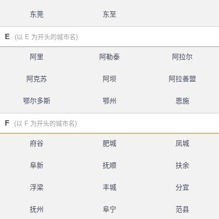
东莞
东至
E
(以 E 为开头的城市名)
阿里
阿勒泰
阿拉尔
阿克苏
阿坝
阿拉善盟
鄂尔多斯
鄂州
恩施
F
(以 F 为开头的城市名)
府谷
肥城
凤城
阜新
抚顺
扶余
浮梁
丰城
分宜
抚州
阜宁
范县