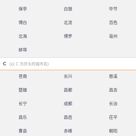
保亭
白银
毕节
博白
北流
百色
北海
博罗
亳州
蚌埠
C
(以 C 为开头的城市名)
苍南
长兴
慈溪
楚雄
昌都
昌吉
长宁
成都
长治
昌乐
昌邑
茌平
曹县
赤峰
朝阳