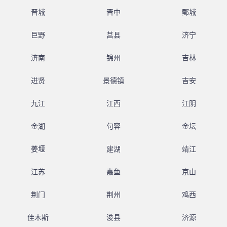
晋城
晋中
鄄城
巨野
莒县
济宁
济南
锦州
吉林
进贤
景德镇
吉安
九江
江西
江阴
金湖
句容
金坛
姜堰
建湖
靖江
江苏
嘉鱼
京山
荆门
荆州
鸡西
佳木斯
浚县
济源