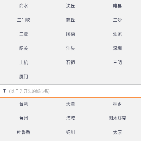
商水
沈丘
睢县
三门峡
商丘
三沙
三亚
顺德
汕尾
韶关
汕头
深圳
上杭
石狮
三明
厦门
T
(以 T 为开头的城市名)
台湾
天津
桐乡
台州
塔城
图木舒克
吐鲁番
铜川
太原