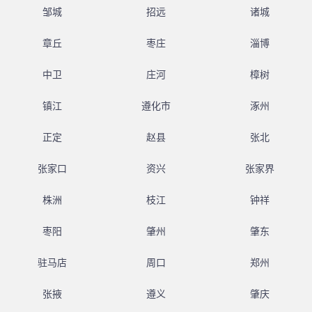
邹城
招远
诸城
章丘
枣庄
淄博
中卫
庄河
樟树
镇江
遵化市
涿州
正定
赵县
张北
张家口
资兴
张家界
株洲
枝江
钟祥
枣阳
肇州
肇东
驻马店
周口
郑州
张掖
遵义
肇庆