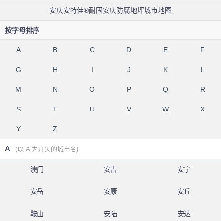
安庆安特佳®耐固安庆防腐地坪城市地图
按字母排序
A
B
C
D
E
F
G
H
I
J
K
L
M
N
O
P
Q
R
S
T
U
V
W
X
Y
Z
A
(以 A 为开头的城市名)
澳门
安吉
安宁
安岳
安康
安丘
鞍山
安陆
安达