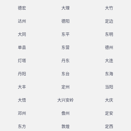
德宏
大理
大竹
达州
德阳
定边
大同
东平
东明
单县
东营
德州
灯塔
丹东
大连
丹阳
东台
东海
大丰
定州
当阳
大悟
大兴安岭
大庆
邓州
儋州
定安
东方
敦煌
定西