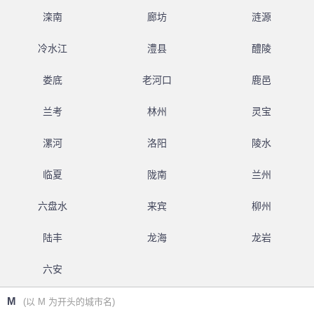
滦南
廊坊
涟源
冷水江
澧县
醴陵
娄底
老河口
鹿邑
兰考
林州
灵宝
漯河
洛阳
陵水
临夏
陇南
兰州
六盘水
来宾
柳州
陆丰
龙海
龙岩
六安
M
(以 M 为开头的城市名)