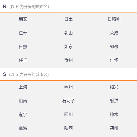
R
(以 R 为开头的城市名)
瑞安
日土
日喀则
仁寿
乳山
荣成
日照
如东
如皋
任丘
汝州
仁怀
S
(以 S 为开头的城市名)
上海
嵊州
绍兴
山南
石河子
射洪
遂宁
四川
神木
商洛
陕西
朔州