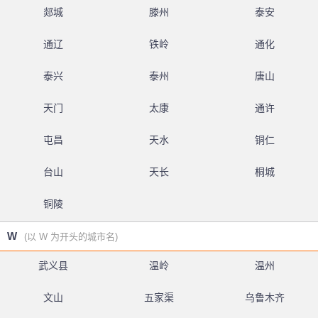
郯城
滕州
泰安
通辽
铁岭
通化
泰兴
泰州
唐山
天门
太康
通许
屯昌
天水
铜仁
台山
天长
桐城
铜陵
W
(以 W 为开头的城市名)
武义县
温岭
温州
文山
五家渠
乌鲁木齐