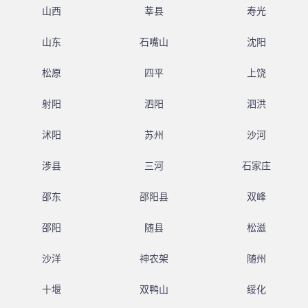
山西
莘县
寿光
山东
石嘴山
沈阳
松原
四平
上饶
射阳
泗阳
泗洪
沭阳
苏州
沙河
涉县
三河
石家庄
邵东
邵阳县
双峰
邵阳
随县
松滋
沙洋
神农架
随州
十堰
双鸭山
绥化