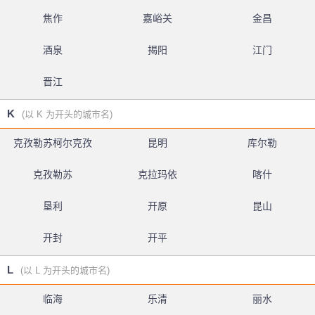
焦作
嘉峪关
金昌
酒泉
揭阳
江门
晋江
K
(以 K 为开头的城市名)
克孜勒苏柯尔克孜
昆明
库尔勒
克孜勒苏
克拉玛依
喀什
垦利
开原
昆山
开封
开平
L
(以 L 为开头的城市名)
临海
乐清
丽水