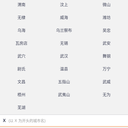
渭南
汶上
微山
无棣
威海
潍坊
乌海
乌兰察布
吴忠
瓦房店
无锡
武安
武穴
武汉
舞钢
尉氏
温县
万宁
文昌
五指山
武威
梧州
武夷山
无为
芜湖
X
(以 X 为开头的城市名)