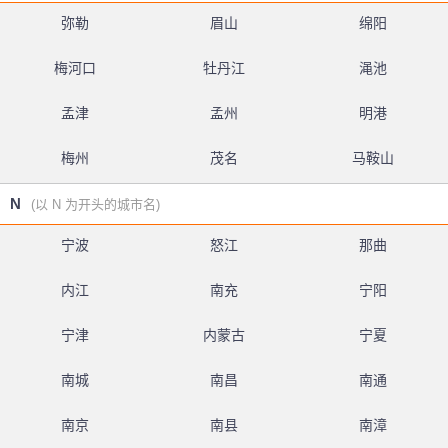
弥勒
眉山
绵阳
梅河口
牡丹江
渑池
孟津
孟州
明港
梅州
茂名
马鞍山
N
(以 N 为开头的城市名)
宁波
怒江
那曲
内江
南充
宁阳
宁津
内蒙古
宁夏
南城
南昌
南通
南京
南县
南漳